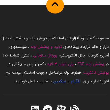
مجموعه کامل نرم افزارهای استعلام و فروش لوله و پوشش، تحلیل
بازار و عقد قرارداد پروژه‌های
تولید و پوشش لوله
، سیستمهای
آماری کارخانه، پانل الکترونیکی،
پورتال سازمانی
، کنترل شرایط دما
در
پوشش لوله FBE
،
پلی اتیلن ۳ لایه
، کنترل وزن و چگالی در
پوشش کانکریت
خطوط لوله فراساحل ؛ جهت استعلام قیمت نرم
افزارها، از طریق ‌
تلگرام
و
لینکدین
، تماس حاصل فرمایید.